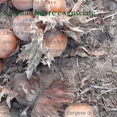
IN PROVINCIA DI CUNEO
Nocciole intere e sgusciate
La Nocciola della varietà Tonda Gentile delle
Langhe è uno dei vanti del Piemonte, uno dei
prodotti italiani di eccellenza più famosi nel
mondo che oggi può vantasrsi della
certificazione di Indicazione Geografica
Protetta. Particolarmente apprezzata
dall’industria dolciaria, la Nocciola Piemonte
I.G.P. deve rispettare diversi parametri
qualitativi, che la rendono un prodotto unico nel
suo genere, buono, salutare e dall’aroma
intenso. L’Azienda Agricola Bergese di Bra (CN)